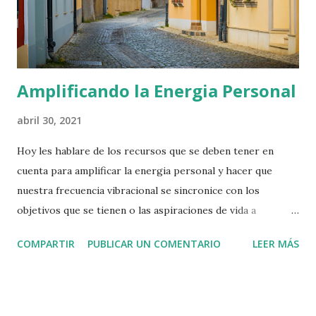
Amplificando la Energia Personal
abril 30, 2021
Hoy les hablare de los recursos que se deben tener en
cuenta para amplificar la energia personal y hacer que
nuestra frecuencia vibracional se sincronice con los
objetivos que se tienen o las aspiraciones de vida a
trabajar. Como ya he explicado en post anteriores los
COMPARTIR
PUBLICAR UN COMENTARIO
LEER MÁS
colores 🌈 ejercen una influencia muy importante en la vida
de todos nosotros, hoy les hablaré de otros aspectos que
contribuyen a la energia personal, 💪su amplificación e
influencia en nuestra realidad de vida. Ellos son: Los