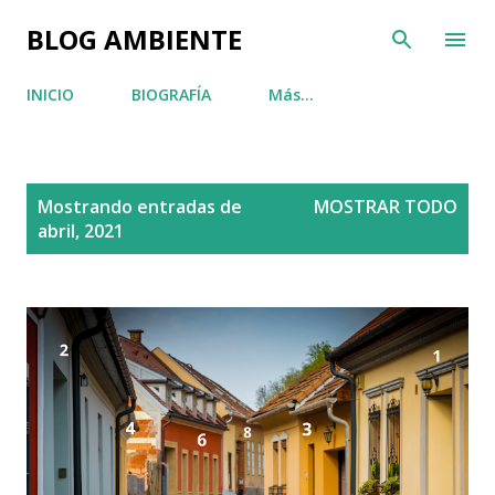
Ir al contenido principal
BLOG AMBIENTE
INICIO
BIOGRAFÍA
Más…
E
Mostrando entradas de
MOSTRAR TODO
n
abril, 2021
t
r
a
d
a
s