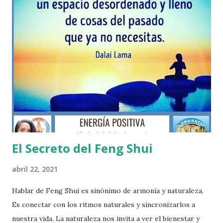
números 🔢 y el Nombre de la calle donde se vive. 🏘
Partiendo de que todo es energia y esta se proyecta en
frecuencias vibracionales, los aspectos de color, número y
nombre de la calle puede transformarse en frecuencias
vibracionales. En otras palabras cada color tiene un
impacto energético y están relacionados con los
elementos. De igual forma los números de nuestros
hogares y el nombre de la calle poseen una vibración, y
todo ello influye en tu energia personal...
El Secreto del Feng Shui
abril 22, 2021
Hablar de Feng Shui es sinónimo de armonía y naturaleza.
Es conectar con los ritmos naturales y sincronizarlos a
nuestra vida. La naturaleza nos invita a ver el bienestar y