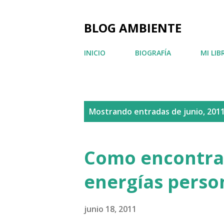
BLOG AMBIENTE
INICIO
BIOGRAFÍA
MI LIB
E
Mostrando entradas de junio, 201
n
t
Como encontra
r
energías perso
a
d
junio 18, 2011