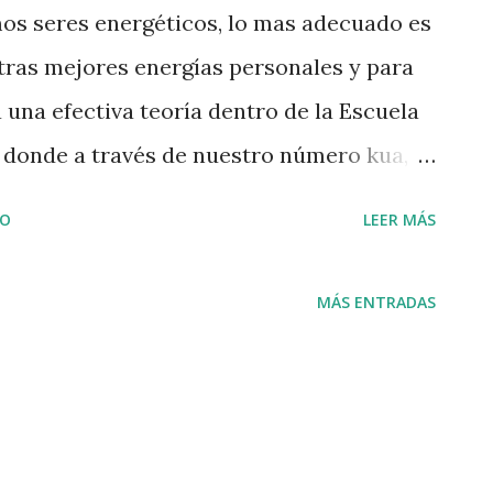
os seres energéticos, lo mas adecuado es
ras mejores energías personales y para
 una efectiva teoría dentro de la Escuela
n donde a través de nuestro número kua,
 favorables para la persona, y como ésta
IO
LEER MÁS
ementar su magnetismo energético. Con
ar el Feng Shui para elegir, la mejor
MÁS ENTRADAS
rincipal, la orientación adecuada de
mente saber cual es el área de poder, en
o escritorio y así maximizar su
 tomamos como metafora, que necesitamos