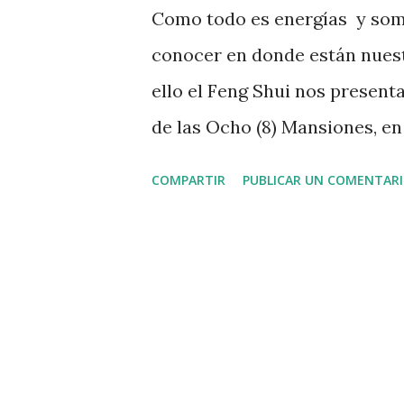
a
Como todo es energías y som
s
conocer en donde están nuest
ello el Feng Shui nos presenta
de las Ocho (8) Mansiones, e
conoceremos las energías más
COMPARTIR
PUBLICAR UN COMENTAR
puede potenciarla para incr
esta formula podemos aprovech
ubicación de nuestro cuarto p
nuestra casa o piso, o simple
caso de colocar un despacho 
rendimiento y potencial. Si