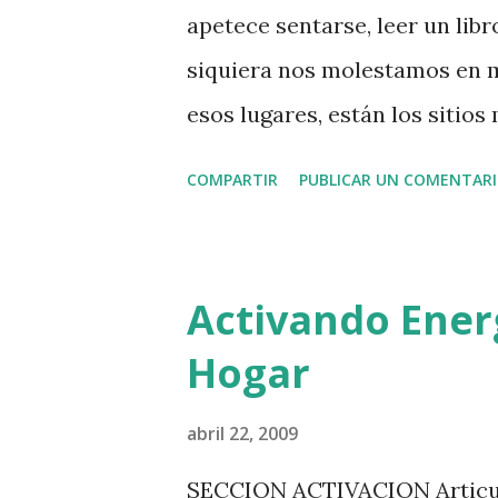
apetece sentarse, leer un libr
siquiera nos molestamos en m
esos lugares, están los sitio
estamos, donde dormimos mej
COMPARTIR
PUBLICAR UN COMENTAR
relajados. Ahora bien, el Fen
indica que ellos representan 
nosotros, bien con atracción 
Activando Energ
rechazan. Tener un hogar en 
Hogar
buen trabajo, buenas relacione
una mirada de vez en cuando a
abril 22, 2009
hogar o sitio de trabajo. De
SECCION ACTIVACION Articul