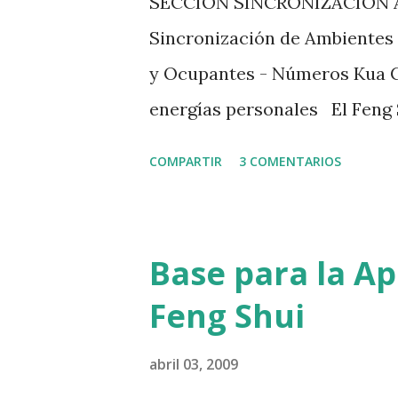
SECCION SINCRONIZACION Art
indicado e n artículos anteri
Sincronización de Ambientes
sección del blog. No podemos
y Ocupantes - Números Kua 
ocasionar después un caos e..
energías personales El Feng 
Sincronización de Ambientes y
COMPARTIR
3 COMENTARIOS
importancia de sincronizar lo
importante que nos preocupe
energía positiva del ambiente
Base para la Ap
herramientas que nos permite 
Feng Shui
nuestras mejores posiciones,
armonizarlas y potenciarlas 
abril 03, 2009
destacar, que todos tenemos u