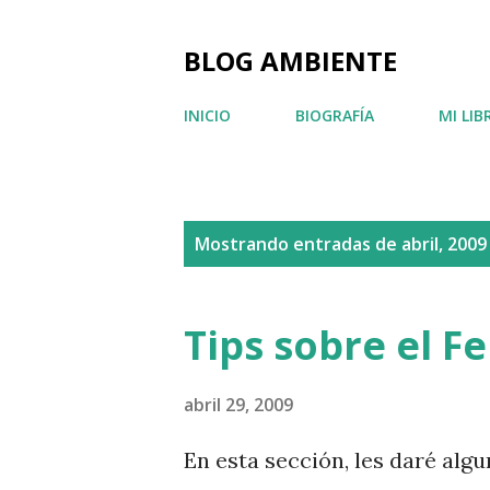
BLOG AMBIENTE
INICIO
BIOGRAFÍA
MI LIB
E
Mostrando entradas de abril, 2009
n
t
Tips sobre el F
r
a
abril 29, 2009
d
En esta sección, les daré algu