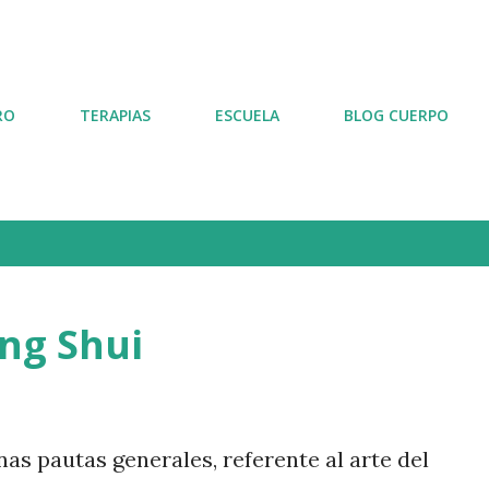
Ir al contenido principal
RO
TERAPIAS
ESCUELA
BLOG CUERPO
eng Shui
nas pautas generales, referente al arte del