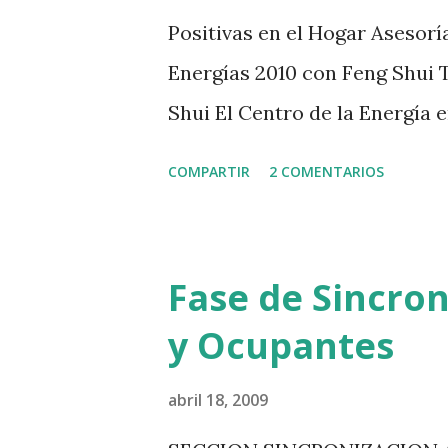
factor muy importante en nues
Positivas en el Hogar Asesorí
somos seres energéticos, pr
Energías 2010 con Feng Shui T
paradójico, es precisamente a
Shui El Centro de la Energía e
Consultas Express - Solució
COMPARTIR
2 COMENTARIOS
line - Por video Conferencias
En esta sección les hablaré d
las en ergías positivas en el 
Fase de Sincro
refiero siempre a ambos sitio
y Ocupantes
mayor parte del tiempo, y am
s importante indicar que ant
abril 18, 2009
cumplir con una serie de requ