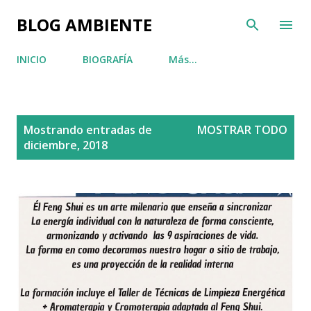
Ir al contenido principal
BLOG AMBIENTE
INICIO
BIOGRAFÍA
Más…
E
Mostrando entradas de
MOSTRAR TODO
n
diciembre, 2018
t
r
a
d
a
s