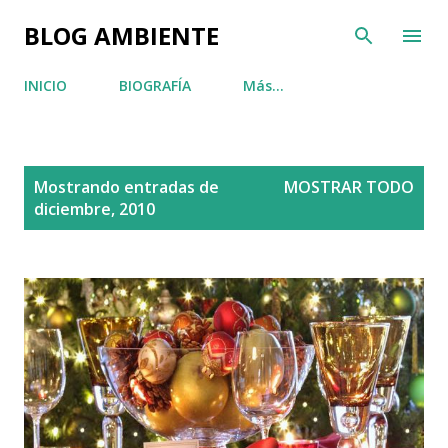
Ir al contenido principal
BLOG AMBIENTE
INICIO
BIOGRAFÍA
Más…
E
Mostrando entradas de
MOSTRAR TODO
n
diciembre, 2010
t
r
a
d
a
s