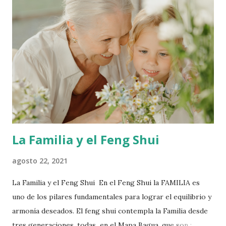
consciencia que mantener un hogar limpio es
tranquilizador y si se tiene orden más beneficioso aún. Por
otra parte si hay niños en el hogar, estos necesitan
contacto con la tierra, las plantas y los animales. Por esta
razón cuidar no caer en exageraciones. La limpieza genera
múltiples beneficios para la salud, entre ellos relajación,
concentración, fortalecimiento del sistema inmune el cu...
La Familia y el Feng Shui
agosto 22, 2021
La Familia y el Feng Shui En el Feng Shui la FAMILIA es
uno de los pilares fundamentales para lograr el equilibrio y
armonía deseados. El feng shui contempla la Familia desde
tres generaciones, todas en el Mapa Bagua, que son :