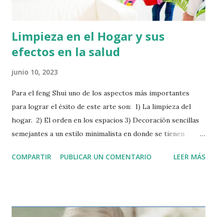
puerta sea un acto fácil y agr...
Limpieza en el Hogar y sus
efectos en la salud
junio 10, 2023
Para el feng Shui uno de los aspectos más importantes
para lograr el éxito de este arte son: 1) La limpieza del
hogar. 2) El orden en los espacios 3) Decoración sencillas
semejantes a un estilo minimalista en donde se tienen
pocos elementos, sencillos y sin esfuerzo, para crear un
COMPARTIR
PUBLICAR UN COMENTARIO
LEER MÁS
espacio que sea cómodo y elegante. En el hogar se debe
evitar recargar las habitaciones, más objetos más cosas que
limpiar, hay que tratar de crear ambientes que no generen
gran esfuerzo para mantener su orden y limpieza. En
referencia a la limpieza del hogar debemos tomar