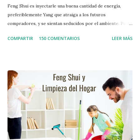
Feng Shui es inyectarle una buena cantidad de energía,
preferiblemente Yang que atraiga a los futuros
compradores, y se sientan seducidos por el ambiente. Para
ello les presento una serie de pautas que es necesario
COMPARTIR
150 COMENTARIOS
LEER MÁS
tomar en cuenta en el momento de activación del ambiente,
así mismo les indicaré unos pequeños actos de Psicomagia,
que les serviran de ayuda. Activación del Ambiente según el
Feng Shui Arregle bien la entrada principal : Despeje el
camino de entrada, elimine cualquier obstáculo que pueda
impedir la vista de la casa, como: corte ramas punteadas de
la entrada del jardín, pinte su casa con colores yang.
Siembre flores que ayuden a dar una bienvenida a los
futuros compradores, especialmente amarillas. Cambie las
Cerraduras : o arregle las cerraduras de la puerta de la
verja y de la puerta principal, en caso de estar dañadas, ya
que generan una resistencia a la venta. Trate de que abrir la