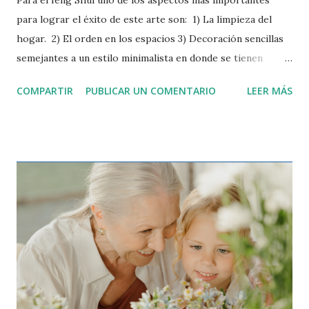
Para el feng Shui uno de los aspectos más importantes
para lograr el éxito de este arte son: 1) La limpieza del
hogar. 2) El orden en los espacios 3) Decoración sencillas
semejantes a un estilo minimalista en donde se tienen
pocos elementos, sencillos y sin esfuerzo, para crear un
COMPARTIR
PUBLICAR UN COMENTARIO
LEER MÁS
espacio que sea cómodo y elegante. En el hogar se debe
evitar recargar las habitaciones, más objetos más cosas que
limpiar, hay que tratar de crear ambientes que no generen
gran esfuerzo para mantener su orden y limpieza. En
referencia a la limpieza del hogar debemos tomar
consciencia que mantener un hogar limpio es
tranquilizador y si se tiene orden más beneficioso aún. Por
otra parte si hay niños en el hogar, estos necesitan
contacto con la tierra, las plantas y los animales. Por esta
razón cuidar no caer en exageraciones. La limpieza genera
múltiples beneficios para la salud, entre ellos relajación,