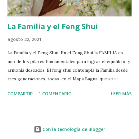
concentración, fortalecimiento del sistema inmune el cu...
La Familia y el Feng Shui
agosto 22, 2021
La Familia y el Feng Shui En el Feng Shui la FAMILIA es
uno de los pilares fundamentales para lograr el equilibrio y
armonía deseados. El feng shui contempla la Familia desde
tres generaciones, todas en el Mapa Bagua, que son :
Ancestros - Padres y Descendientes El Lugar de los
COMPARTIR
1 COMENTARIO
LEER MÁS
ANCESTRO, está ubicado en el sector ESTE y tiene una
Proyección directa con los Descendientes ( Hijos o
Protectos) que se ubica en el Oeste. En otras palabras el
Feng shui sostiene que los ancestros, que son el pasado,
Con la tecnología de Blogger
trasmites a los descendientes : recursos, ideas, valores,