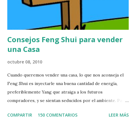
e
n
t
a
r
Consejos Feng Shui para vender
i
o
una Casa
octubre 08, 2010
Cuando queremos vender una casa, lo que nos aconseja el
Feng Shui es inyectarle una buena cantidad de energía,
preferiblemente Yang que atraiga a los futuros
compradores, y se sientan seducidos por el ambiente. Para
ello les presento una serie de pautas que es necesario
COMPARTIR
150 COMENTARIOS
LEER MÁS
tomar en cuenta en el momento de activación del ambiente,
así mismo les indicaré unos pequeños actos de Psicomagia,
que les serviran de ayuda. Activación del Ambiente según el