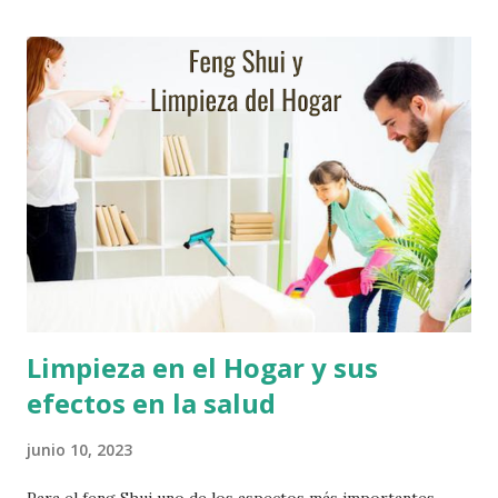
Feng Shui Arregle bien la entrada principal : Despeje el
camino de entrada, elimine cualquier obstáculo que pueda
impedir la vista de la casa, como: corte ramas punteadas de
la entrada del jardín, pinte su casa con colores yang.
Siembre flores que ayuden a dar una bienvenida a los
futuros compradores, especialmente amarillas. Cambie las
Cerraduras : o arregle las cerraduras de la puerta de la
verja y de la puerta principal, en caso de estar dañadas, ya
que generan una resistencia a la venta. Trate de que abrir la
puerta sea un acto fácil y agr...
Limpieza en el Hogar y sus
efectos en la salud
junio 10, 2023