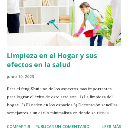
futuros compradores, especialmente amarillas. Cambie las
Cerraduras : o arregle las cerraduras de la puerta de la
verja y de la puerta principal, en caso de estar dañadas, ya
que generan una resistencia a la venta. Trate de que abrir la
puerta sea un acto fácil y agr...
Limpieza en el Hogar y sus
efectos en la salud
junio 10, 2023
Para el feng Shui uno de los aspectos más importantes
para lograr el éxito de este arte son: 1) La limpieza del
hogar. 2) El orden en los espacios 3) Decoración sencillas
semejantes a un estilo minimalista en donde se tienen
pocos elementos, sencillos y sin esfuerzo, para crear un
COMPARTIR
PUBLICAR UN COMENTARIO
LEER MÁS