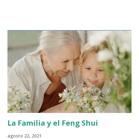
espacio que sea cómodo y elegante. En el hogar se debe
evitar recargar las habitaciones, más objetos más cosas que
limpiar, hay que tratar de crear ambientes que no generen
gran esfuerzo para mantener su orden y limpieza. En
referencia a la limpieza del hogar debemos tomar
consciencia que mantener un hogar limpio es
tranquilizador y si se tiene orden más beneficioso aún. Por
otra parte si hay niños en el hogar, estos necesitan
contacto con la tierra, las plantas y los animales. Por esta
razón cuidar no caer en exageraciones. La limpieza genera
múltiples beneficios para la salud, entre ellos relajación,
concentración, fortalecimiento del sistema inmune el cu...
La Familia y el Feng Shui
agosto 22, 2021