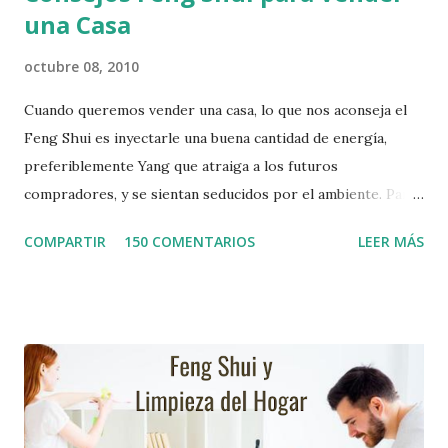
una Casa
octubre 08, 2010
Cuando queremos vender una casa, lo que nos aconseja el
Feng Shui es inyectarle una buena cantidad de energía,
preferiblemente Yang que atraiga a los futuros
compradores, y se sientan seducidos por el ambiente. Para
ello les presento una serie de pautas que es necesario
COMPARTIR
150 COMENTARIOS
LEER MÁS
tomar en cuenta en el momento de activación del ambiente,
así mismo les indicaré unos pequeños actos de Psicomagia,
que les serviran de ayuda. Activación del Ambiente según el
Feng Shui Arregle bien la entrada principal : Despeje el
camino de entrada, elimine cualquier obstáculo que pueda
impedir la vista de la casa, como: corte ramas punteadas de
la entrada del jardín, pinte su casa con colores yang.
Siembre flores que ayuden a dar una bienvenida a los