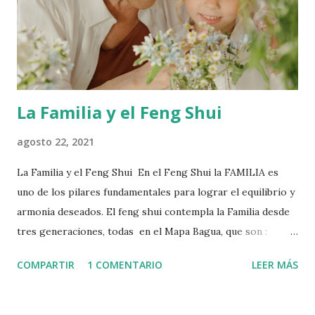
razón cuidar no caer en exageraciones. La limpieza genera
múltiples beneficios para la salud, entre ellos relajación,
concentración, fortalecimiento del sistema inmune el cu...
La Familia y el Feng Shui
agosto 22, 2021
La Familia y el Feng Shui En el Feng Shui la FAMILIA es
uno de los pilares fundamentales para lograr el equilibrio y
armonía deseados. El feng shui contempla la Familia desde
tres generaciones, todas en el Mapa Bagua, que son :
Ancestros - Padres y Descendientes El Lugar de los
COMPARTIR
1 COMENTARIO
LEER MÁS
ANCESTRO, está ubicado en el sector ESTE y tiene una
Proyección directa con los Descendientes ( Hijos o
Protectos) que se ubica en el Oeste. En otras palabras el