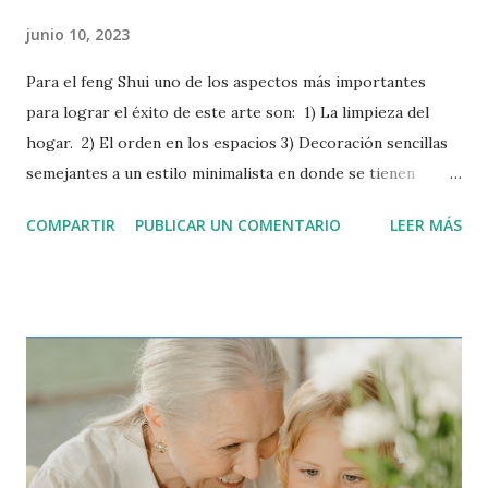
junio 10, 2023
Para el feng Shui uno de los aspectos más importantes
para lograr el éxito de este arte son: 1) La limpieza del
hogar. 2) El orden en los espacios 3) Decoración sencillas
semejantes a un estilo minimalista en donde se tienen
pocos elementos, sencillos y sin esfuerzo, para crear un
COMPARTIR
PUBLICAR UN COMENTARIO
LEER MÁS
espacio que sea cómodo y elegante. En el hogar se debe
evitar recargar las habitaciones, más objetos más cosas que
limpiar, hay que tratar de crear ambientes que no generen
gran esfuerzo para mantener su orden y limpieza. En
referencia a la limpieza del hogar debemos tomar
consciencia que mantener un hogar limpio es
tranquilizador y si se tiene orden más beneficioso aún. Por
otra parte si hay niños en el hogar, estos necesitan
contacto con la tierra, las plantas y los animales. Por esta