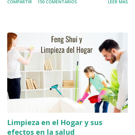
COMPARTIR
150 COMENTARIOS
LEER MÁS
tomar en cuenta en el momento de activación del ambiente,
así mismo les indicaré unos pequeños actos de Psicomagia,
que les serviran de ayuda. Activación del Ambiente según el
Feng Shui Arregle bien la entrada principal : Despeje el
camino de entrada, elimine cualquier obstáculo que pueda
impedir la vista de la casa, como: corte ramas punteadas de
la entrada del jardín, pinte su casa con colores yang.
Siembre flores que ayuden a dar una bienvenida a los
futuros compradores, especialmente amarillas. Cambie las
Cerraduras : o arregle las cerraduras de la puerta de la
verja y de la puerta principal, en caso de estar dañadas, ya
que generan una resistencia a la venta. Trate de que abrir la
puerta sea un acto fácil y agr...
Limpieza en el Hogar y sus
efectos en la salud