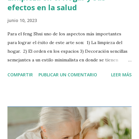
efectos en la salud
junio 10, 2023
Para el feng Shui uno de los aspectos más importantes
para lograr el éxito de este arte son: 1) La limpieza del
hogar. 2) El orden en los espacios 3) Decoración sencillas
semejantes a un estilo minimalista en donde se tienen
pocos elementos, sencillos y sin esfuerzo, para crear un
COMPARTIR
PUBLICAR UN COMENTARIO
LEER MÁS
espacio que sea cómodo y elegante. En el hogar se debe
evitar recargar las habitaciones, más objetos más cosas que
limpiar, hay que tratar de crear ambientes que no generen
gran esfuerzo para mantener su orden y limpieza. En
referencia a la limpieza del hogar debemos tomar
consciencia que mantener un hogar limpio es
tranquilizador y si se tiene orden más beneficioso aún. Por
otra parte si hay niños en el hogar, estos necesitan