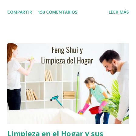
ello les presento una serie de pautas que es necesario
COMPARTIR
150 COMENTARIOS
LEER MÁS
tomar en cuenta en el momento de activación del ambiente,
así mismo les indicaré unos pequeños actos de Psicomagia,
que les serviran de ayuda. Activación del Ambiente según el
Feng Shui Arregle bien la entrada principal : Despeje el
camino de entrada, elimine cualquier obstáculo que pueda
impedir la vista de la casa, como: corte ramas punteadas de
la entrada del jardín, pinte su casa con colores yang.
Siembre flores que ayuden a dar una bienvenida a los
futuros compradores, especialmente amarillas. Cambie las
Cerraduras : o arregle las cerraduras de la puerta de la
verja y de la puerta principal, en caso de estar dañadas, ya
que generan una resistencia a la venta. Trate de que abrir la
puerta sea un acto fácil y agr...
Limpieza en el Hogar y sus