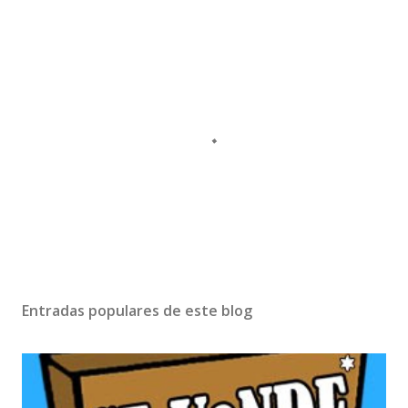
P
u
b
Entradas populares de este blog
l
i
c
a
r