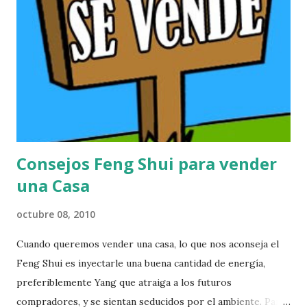
u
n
c
o
m
e
n
t
a
r
Consejos Feng Shui para vender
i
o
una Casa
octubre 08, 2010
Cuando queremos vender una casa, lo que nos aconseja el
Feng Shui es inyectarle una buena cantidad de energía,
preferiblemente Yang que atraiga a los futuros
compradores, y se sientan seducidos por el ambiente. Para