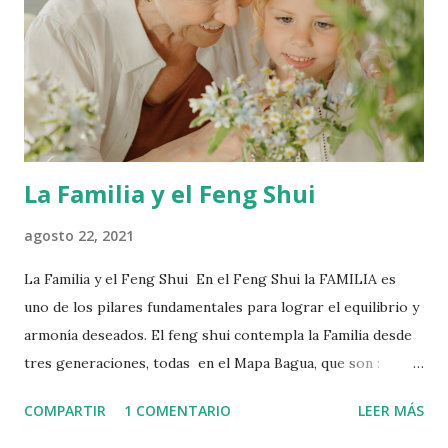
contacto con la tierra, las plantas y los animales. Por esta
razón cuidar no caer en exageraciones. La limpieza genera
múltiples beneficios para la salud, entre ellos relajación,
concentración, fortalecimiento del sistema inmune el cu...
La Familia y el Feng Shui
agosto 22, 2021
La Familia y el Feng Shui En el Feng Shui la FAMILIA es
uno de los pilares fundamentales para lograr el equilibrio y
armonía deseados. El feng shui contempla la Familia desde
tres generaciones, todas en el Mapa Bagua, que son :
Ancestros - Padres y Descendientes El Lugar de los
COMPARTIR
1 COMENTARIO
LEER MÁS
ANCESTRO, está ubicado en el sector ESTE y tiene una
Proyección directa con los Descendientes ( Hijos o